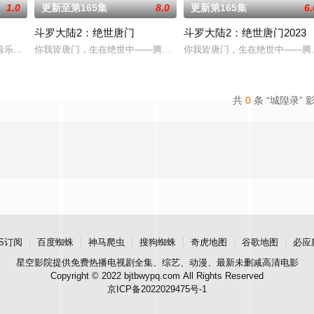
1.0
更新至第165集
8.0
更新第165集
6.
斗罗大陆2：绝世唐门
斗罗大陆2：绝世唐门2023
觉醒自我意识的最终BOSS苏夜被迫绑定，二人因系统强制任务结伴踏上修复
着乐观善良的少年锤锤和他性格各异的家人朋友们，他们在日常琐事中脑洞大开
你我皆唐门，生在绝世中——腾讯视频《斗罗大陆绝世唐门》动画正
你我皆唐门，生在绝世中——腾
共
0
条 “城隍录” 
S订阅
百度蜘蛛
神马爬虫
搜狗蜘蛛
奇虎地图
谷歌地图
必应
星空影院
提供免费热播电视剧全集、综艺、动漫、最新未删减高清电影
Copyright © 2022 bjtbwypq.com All Rights Reserved
京ICP备2022029475号-1