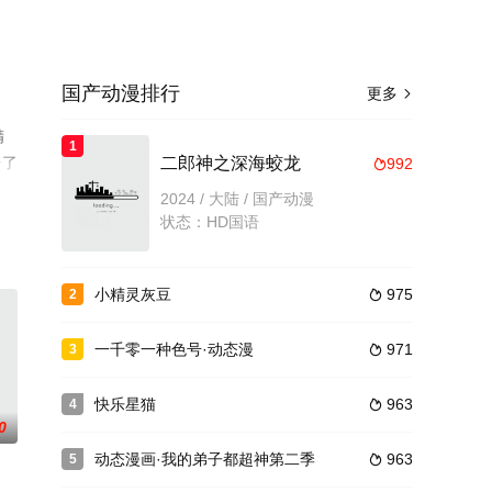
国产动漫排行
更多

精
1
台了
二郎神之深海蛟龙
992

2024 / 大陆 / 国产动漫
状态：HD国语
小精灵灰豆
975
2

一千零一种色号·动态漫
971
3

快乐星猫
963
4

0
动态漫画·我的弟子都超神第二季
963
5
