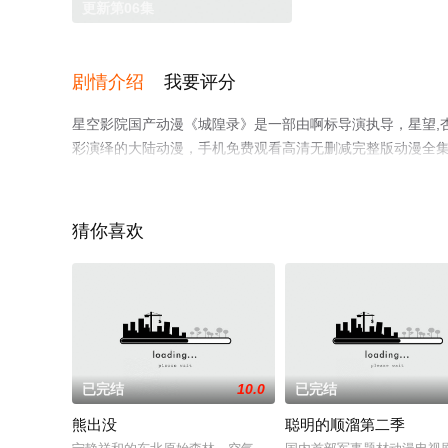
更新第06集
剧情介绍
我要评分
星空影院国产动漫《城隍录》是一部由啊标导演执导，星望,杏林儿
彩演绎的大陆动漫，手机免费观看高清无删减完整版动漫全
解。
猜你喜欢
已完结
10.0
已完结
熊出没
聪明的顺溜第二季