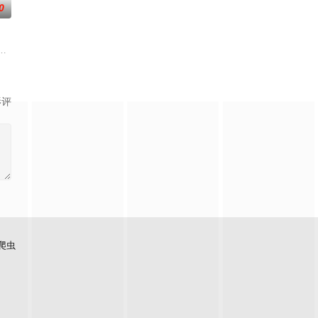
0
世界的冒险。旅途里，昔日造物主与
，以充满趣味的方式应对生活琐事或难题，碰撞出欢乐的火花。在用幽默为
式启动！
讯视频《斗罗大陆绝世唐门》动画正式启动！
影评
爬虫