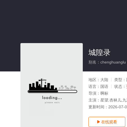
城隍录
别名：chenghuanglu
地区：
大陆
类型：
语言：
国语
状态：
导演：
啊标
主演：
星望,杏林儿,九
更新时间：
2026-07-
在线观看
