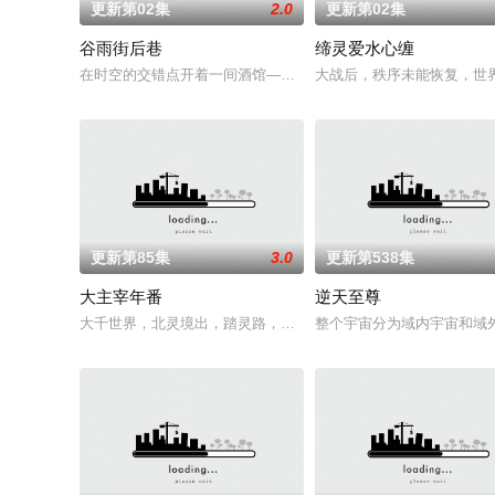
更新第02集
2.0
更新第02集
谷雨街后巷
缔灵爱水心缠
在时空的交错点开着一间酒馆——谷雨街后巷。 无论城市的角落，
大战后，秩序未能恢复，世
更新第85集
3.0
更新第538集
大主宰年番
逆天至尊
大千世界，北灵境出，踏灵路，伐罗天，剑斩诛邪永定乾坤，万道
整个宇宙分为域内宇宙和域