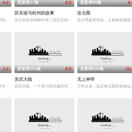
4.0
更新第17集
6.0
更新第89集
9.
苏东坡与杭州的故事
沧元图
还是繁星坠落的荒漠， 穿过现实的迷宫，欢迎光临“谷雨街后巷”。 在这有着
界陷入混乱。混沌从深渊崛起，黑暗如潮水般吞噬大地……缔默完成了命运的蜕
本片以苏东坡晚年第二次赴任杭州，与老友佛印（一心想将苏东坡渡
沧元界妖邪作乱，人族饱受摧残
2.0
更新第204集
6.0
更新第629集
10.
灵武大陆
无上神帝
争锋吾为主率!
外宇宙，两个宇宙彼此为敌，域外宇宙由天魔统治，域内宇宙分为神界，仙界，
灵武大陆，一个灵力和武魂并存的世界，灵修一念动山河，武者徒手
万年之前，仙王牧云因持有诛仙