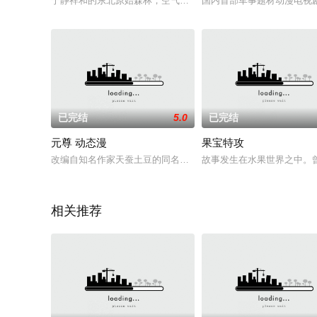
宁静祥和的东北原始森林，空气清新，万物复苏。熊大和雄二两
国内首部军事题材动漫电视
已完结
5.0
已完结
元尊 动态漫
果宝特攻
改编自知名作家天蚕土豆的同名漫画《元尊》，讲述了大周王朝
故事发生在水果世界之中。
相关推荐