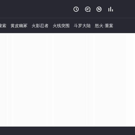




搜索
黄皮幽冢
火影忍者
火线突围
斗罗大陆
怒火·重案