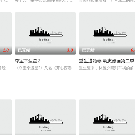
兄弟在林间追逐奔跑，快乐非常。正在此时，发动机的轰鸣打破了森林的宁静，
剧《聪明的顺溜》由深圳环球数码影视文化公司和原济南军区政治部电视艺术中心
每个人一生中都会遇到很多人，而凡一琳在最青葱的年纪遇到了蓝若
青海湖边生活着一群草原上的舞者
1.0
已完结
3.0
已完结
6.
夺宝幸运星2
重生退婚妻 动态漫画第二季
太子周元，遭到敌国大武王朝的戕害，圣龙气运被夺，身中怨龙毒，多年来无法
曾经，这里笼罩在宁静和祥和的氛围之下，直到有一天，守护着这个世界的七彩
《夺宝幸运星2》又名《开心西游记》，是改编于KIZI 著名网络小
重生醒来，林雅夕回到车祸的前