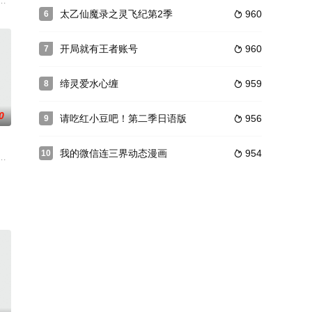
来着是一个形容猥琐，秃顶干瘦的男子
联合制作。该剧改编自原济南军区《前卫报》自2011年起连载的热门
兮，从此开始了她不一般的人生际遇。公主和骑士，兔子和青蛙，你就是我的最
——对角羚。族群中一直传说草原东头的铁路后面撼天动地“火神” ，虽然族群
太乙仙魔录之灵飞纪第2季
960
6

开局就有王者账号
960
7

缔灵爱水心缠
959
8

0
请吃红小豆吧！第二季日语版
956
9

我的微信连三界动态漫画
954
10

修炼，命在旦夕。而少年周元，热血不
莲花被偷走了，噩梦开始了。邪恶的老板霸占了七彩花果山，在那里建造了
说《嘻游记》的高清电视系列动画片，是本系列的第2部。故事用搞笑的手法重新
一小时，尝尽前世心酸悲凉的她誓要改变命运。上一世未婚夫和绿茶把她的婚姻