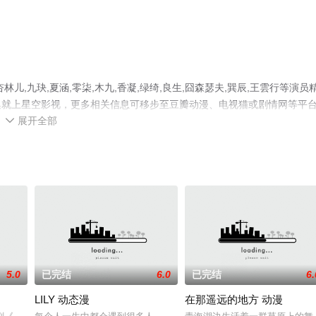
,九玦,夏涵,零柒,木九,香凝,绿绮,良生,囧森瑟夫,巽辰,王雲行等演员
集就上星空影视，更多相关信息可移步至豆瓣动漫、电视猫或剧情网等平
展开全部

5.0
已完结
6.0
已完结
6.
LILY 动态漫
在那遥远的地方 动漫