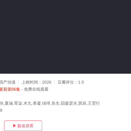
国产动漫
上映时间：
2026
豆瓣评分：
1.0
更新第06集
- 免费在线观看
玦,夏涵,零柒,木九,香凝,绿绮,良生,囧森瑟夫,巽辰,王雲行
08
极速观看
