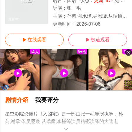
语言：
国语
状态：
更新HD
- 免费在线观看
导演：
张一毛
主演：
孙芮,谢承泽,吴恩璇,从瑞麟,李槿
更新HD
更新时间：
2026-07-06
在线观看
极速观看


剧情介绍
我要评分
星空影院恐怖片《入凶宅》是一部由张一毛导演执导，孙
芮,谢承泽,吴恩璇,从瑞麟,李槿等演员精彩演绎的大陆电
影，手机免费观看高清无删减完整版电影大全就上星空影
