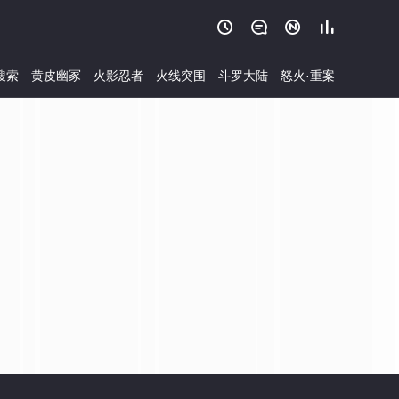




搜索
黄皮幽冢
火影忍者
火线突围
斗罗大陆
怒火·重案