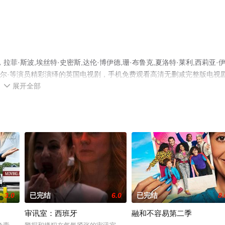
·斯波,埃丝特·史密斯,达伦·博伊德,珊·布鲁克,夏洛特·莱利,西莉亚·
罗,丹妮尔·等演员精彩演绎的英国电视剧，手机免费观看高清无删减完整版电视
展开全部
视猫或剧情网等平台了解。

3.0
已完结
6.0
已完结
8.
审讯室：西班牙
融和不容易第二季