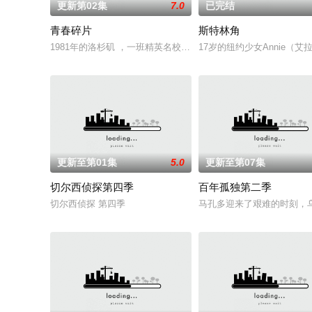
更新第02集
7.0
已完结
青春碎片
斯特林角
1981年的洛杉矶 ，一班精英名校的高中生原本过住灿烂生活，直至
17岁的纽约少女Annie
更新至第01集
5.0
更新至第07集
切尔西侦探第四季
百年孤独第二季
切尔西侦探 第四季
马孔多迎来了艰难的时刻，