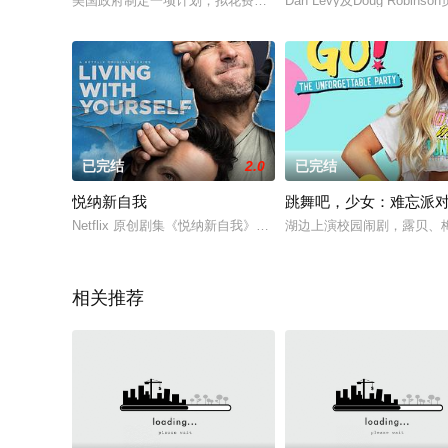
美国政府制定一项计划，拟花费七十亿美元，建造一台可以提供
Dan Levy及Doug R
已完结
2.0
已完结
悦纳新自我
跳舞吧，少女：难忘派
Netflix 原创剧集《悦纳新自我》是一部创新性的存在主义喜
湖边上演校园闹剧，露贝、
相关推荐