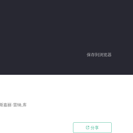
保存到浏览器
斯嘉丽·雷纳,库
分享
