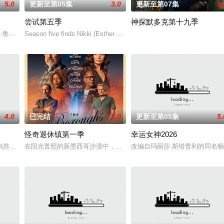
5.0
更新至第05集
3.0
更新至第07集
5.
尝试第五季
神探默多克第十九季
一位神秘转校生出现。与此同时，专门猎杀青少年的连环杀人魔“The Trawler
（艾拉·鲁宾 饰）和双胞胎哥哥由养父抚养长大。她无意中继承了神秘外祖父在加
Season five finds Nikki (Esther Smith) and Jason (Rafe Spall) dealin
4.0
已完结
5.0
更新至第05集
5.
怪奇退休镇第一季
幸运女神2026
乌苏拉·伊瓜兰的诅咒成真，和平越来越难维持……该剧改编自诺贝尔文学奖得主
在阳光普照的新墨西哥沙漠中，坐落着风景如画的退休镇，小镇致力
改编自玛丽莎·斯塔普利的同名畅