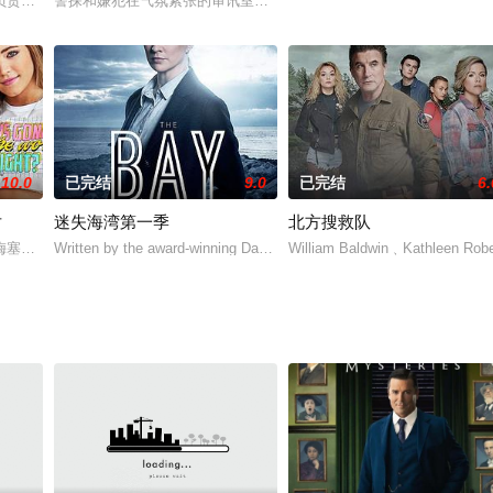
时空旅行的机器。一位参议员被国会派去检查该项目进展情况，以决定政府是否
obinson负责的多镜头喜剧《父母债后辈偿 Indebted》（项目原计划为单镜头喜剧
警探和嫌犯在气氛紧张的审讯室里展开一场场心理游戏。寻找答案有
10.0
已完结
9.0
已完结
6.
对
迷失海湾第一季
北方搜救队
剧，引发了这样一个问题：我们真的想成为更好的人吗？男主迈尔斯（保罗·路德饰
梅塞德丝、胡安玛和阿尔瓦罗的突然到来打乱了米亚和她父亲的假期。
Written by the award-winning Daragh Carville, The Bay is a compelli
William Baldwin﹑Kathleen Ro