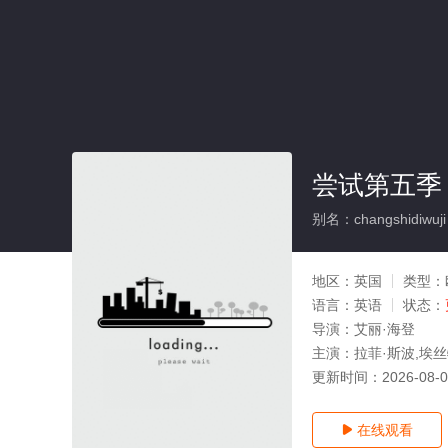
尝试第五季
别名：changshidiwuji
地区：
英国
类型：
语言：
英语
状态：
导演：
艾丽·海登
主演：
拉菲·斯波,埃丝
更新时间：
2026-08-
在线观看
