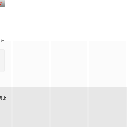
0
成长过程中，他必须在试图让其他人满
有的切尔西区，但他本人行事低调的风格却与精英专属的切尔西区相
手（洛拉·佩蒂克鲁 饰）。每一次接近真相，都更靠近失控边缘。当正义开始动摇
ol friend plot to frighten her unfaithful husban
影评
爬虫