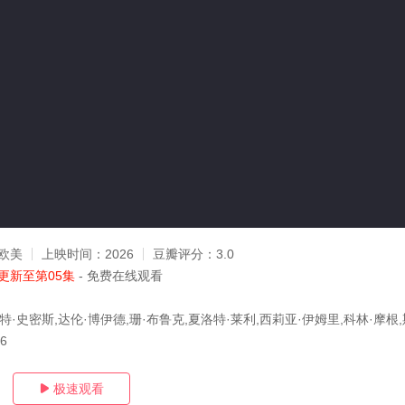
欧美
上映时间：
2026
豆瓣评分：
3.0
更新至第05集
- 免费在线观看
特·史密斯,达伦·博伊德,珊·布鲁克,夏洛特·莱利,西莉亚·伊姆里,科林·摩根,
06
极速观看
