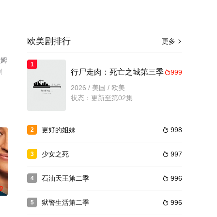
欧美剧排行
更多

伊姆
1
剧
行尸走肉：死亡之城第三季
999

2026 / 美国 / 欧美
状态：更新至第02集
更好的姐妹
998
2

少女之死
997
3

石油天王第二季
996
4

0
狱警生活第二季
996
5
