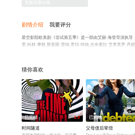
更新至第05集
剧情介绍
我要评分
星空影院欧美剧《尝试第五季》是一部由艾丽·海登导演执导，拉菲
里,科林·摩根,斯嘉丽·雷纳,库珀·特纳,吉米索拉·艾库美
全集就上星空影视，更多相关信息可移步至豆瓣电视剧、电
猜你喜欢
已完结
1.0
已完结
时间隧道
父母债后辈偿