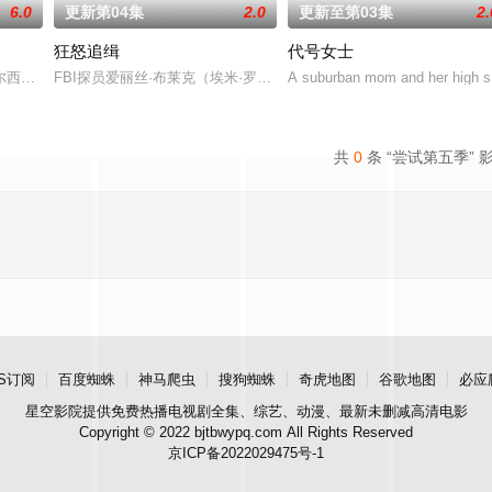
6.0
更新第04集
2.0
更新至第03集
2.
狂怒追缉
代号女士
艺术爱好以及新恋情的同时，他学会了如何走出封闭的单身生活。在如此迅速的
西区为背景的当代犯罪片，住在船屋的探长Max Arnold 虽出生在精致富
FBI探员爱丽丝·布莱克（埃米·罗森 饰）深入追查神秘女性连环杀
A suburban mom and her high scho
共
0
条 “尝试第五季” 
S订阅
百度蜘蛛
神马爬虫
搜狗蜘蛛
奇虎地图
谷歌地图
必应
星空影院
提供免费热播电视剧全集、综艺、动漫、最新未删减高清电影
Copyright © 2022 bjtbwypq.com All Rights Reserved
京ICP备2022029475号-1