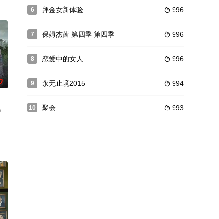
继续资助这计划。由于项目的进展令议
，但被NBC要求改变）主角为一对夫妻Dav
时需要付出道德的代价。
拜金女新体验
996
6

保姆杰茜 第四季 第四季
996
7

恋爱中的女人
996
8

0
永无止境2015
994
9

聚会
993
10

演）在生活中苦苦挣扎。为
ng and beauti
bertson﹑Amalia Williamson﹑Spencer MacPherson及Taylor T