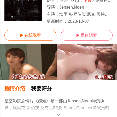
语言：
英语
状态：
正片
- 免费在线观看
导演：
Jensen,Noen
主演：
埃里克·罗伯茨,尼克·贝特曼,Sandy,Gardiner
正片
更新时间：
2023-10-07
在线观看
极速观看


剧情介绍
我要评分
星空影院剧情片《感知》是一部由Jensen,Noen导演执
导，埃里克·罗伯茨,尼克·贝特曼,Sandy,Gardiner等演员精
彩演绎的美国电影，手机免费观看高清无删减完整版电影
