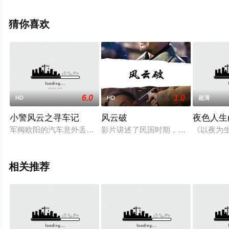
大全就上星空影视，更多相关信息可移步至豆瓣电影、电
视猫或剧情网等平台了解。
猜你喜欢
6.0
1.0
HD
HD
超清
小警风云之寻车记
风云破
夜色人生
军阀欧阳的汽车意外丢失，欧阳责令警察局秘密破案，警察毛二
影片讲述了民国时期，各路人士为了
《以夜为生
相关推荐