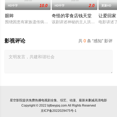
10.0
2.0
HD中字
HD中字
更新HD
眼眸
奇怪的零食店钱天堂
让爱回家
围绕因患有家族遗传病而导致视力逐渐丧失的摄影师瑞真展开。
该剧讲述神秘的主人洪子卖能够实现
电影讲述
影视评论
共
0
条 “感知” 影评
星空影院
提供免费热播电视剧全集、综艺、动漫、最新未删减高清电影
Copyright © 2022 bjtbwypq.com All Rights Reserved
京ICP备2022029475号-1