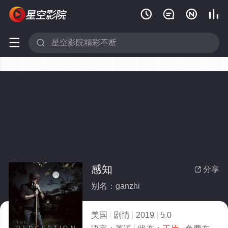






感知
分享

别名：ganzhi
美国
剧情
2019
5.0