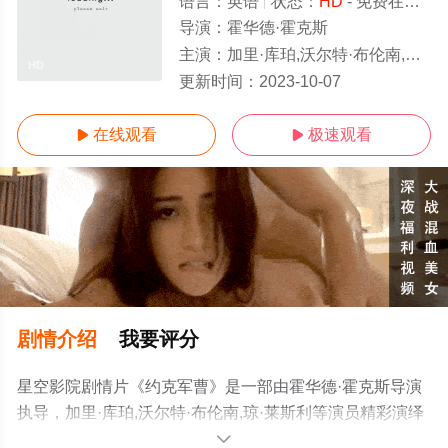
语言：
英语
状态：
HD
- 免费在线观看
导演：
霍华德·霍克斯
主演：
加里·库珀,沃尔特·布伦南,琼·莱斯利
HD
更新时间：
2023-10-07
在线观看
极速观看


剧情介绍
我要评分
星空影院剧情片《约克军曹》是一部由霍华德·霍克斯导演
执导，加里·库珀,沃尔特·布伦南,琼·莱斯利等演员精彩演绎
的美国电影，手机免费观看高清无删减完整版电影大全就
