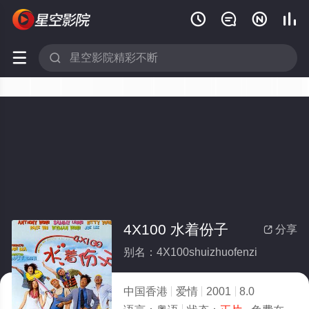






4X100 水着份子
分享

别名：4X100shuizhuofenzi
中国香港
爱情
2001
8.0