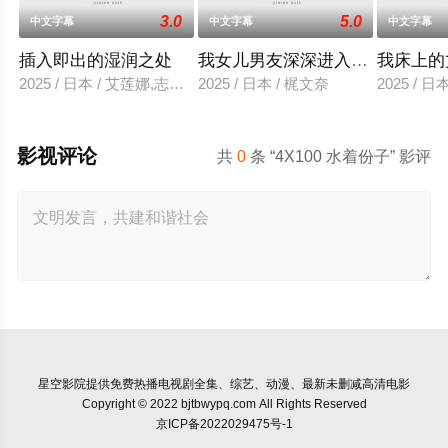
3.0
5.0
中文字幕
中文字幕
中文字幕
插入即出的湿润之处
我女儿男友深深进入我的身体
我床上的
2025 / 日本 / 艾莲娜,志美健
2025 / 日本 / 梶文奈
2025 / 
影视评论
共
0
条 “4X100 水着份子” 影评
星空影院
提供免费热播电视剧全集、综艺、动漫、最新未删减高清电影
Copyright © 2022 bjtbwypq.com All Rights Reserved
京ICP备2022029475号-1