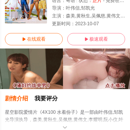
语言：
粤语
状态：
正片
- 免费在线观看
导演：
叶伟信,邹凯光
主演：
森美,黄秋生,吴佩慈,黄伟文,李耀明,阮小仪,叶伟信,罗兰,何华超
正片
更新时间：
2023-10-07
在线观看
极速观看


剧情介绍
我要评分
星空影院爱情片《4X100 水着份子》是一部由叶伟信,邹凯
光导演执导，森美,黄秋生,吴佩慈,黄伟文,李耀明,阮小仪,叶
伟信,罗兰,何华超等演员精彩演绎的中国香港电影，手机免
