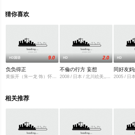
费观看高清无删减完整版电影大全就上星空影视，更多相
关信息可移步至豆瓣电影、电视猫或剧情网等平台了解。
猜你喜欢
9.0
2.0
HD国语
HD
HD
负负得正
不倫の行方 妄想
同好友妈
黄振开（朱一龙 饰）怀疑自己正活在一部电影里，他什么也改变
2008 / 日本 / 北川絵美,,夏目今日子
2005 /
相关推荐