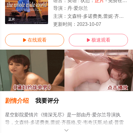
语言：
英语
状态：
正片
- 免费在线观看
导演：
丹·爱尔兰
主演：
文森特·多诺费奥,蕾妮·齐薇格,安·韦奇沃斯,哈威·普雷斯内尔
正片
更新时间：
2023-10-07
在线观看
极速观看


剧情介绍
我要评分
星空影院爱情片《情深无尽》是一部由丹·爱尔兰导演执
导，文森特·多诺费奥,蕾妮·齐薇格,安·韦奇沃斯,哈威·普雷
斯内尔等演员精彩演绎的美国电影，手机免费观看高清无
