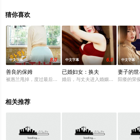
删减完整版电影大全就上星空影视，更多相关信息可移步
至豆瓣电影、电视猫或剧情网等平台了解。
猜你喜欢
8.0
6.0
中文字幕
中文字幕
中文字幕
善良的保姆
已婚妇女：换夫
妻子的世
被惠兰甩掉，度过最后一夜的尚宇带着不好的心情回家，久违回
婚后，与丈夫进入婚姻倦怠期的宣儿
阳痿的荣
相关推荐