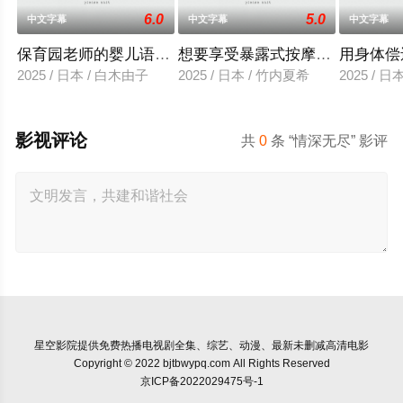
6.0
5.0
中文字幕
中文字幕
中文字幕
保育园老师的婴儿语让人超兴奋
想要享受暴露式按摩的已婚女子
用身体偿
2025 / 日本 / 白木由子
2025 / 日本 / 竹内夏希
2025 / 
影视评论
共
0
条 “情深无尽” 影评
星空影院
提供免费热播电视剧全集、综艺、动漫、最新未删减高清电影
Copyright © 2022 bjtbwypq.com All Rights Reserved
京ICP备2022029475号-1