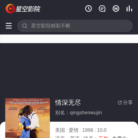






情深无尽
分享

别名：qingshenwujin
美国
爱情
1996
10.0