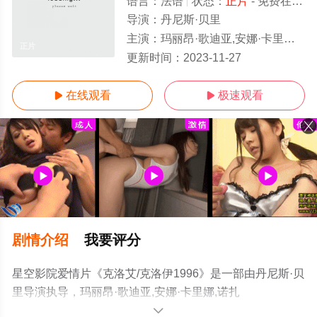
语言：
法语
状态：
正片
- 免费在线观看
导演：
丹尼斯·贝里
主演：
玛丽昂·歌迪亚,安娜·卡里娜,诺扎&amp;#8226;夸德拉,阿拉什&amp;#8226;曼苏
正片
更新时间：
2023-11-27
在线观看
极速观看


剧情介绍
我要评分
星空影院爱情片《克洛艾/克洛伊1996》是一部由丹尼斯·贝
里导演执导，玛丽昂·歌迪亚,安娜·卡里娜,诺扎
&amp;#8226;夸德拉,阿拉什&amp;#8226;曼苏尔等演员精
