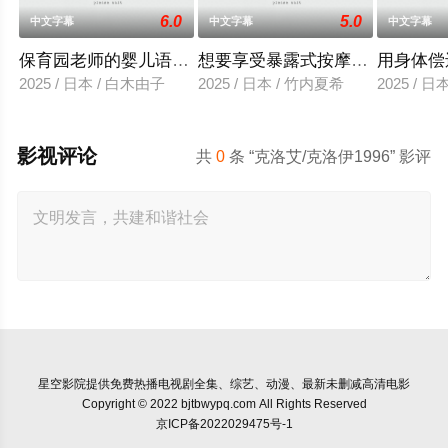
6.0
5.0
中文字幕
中文字幕
中文字幕
保育园老师的婴儿语让人超兴奋
想要享受暴露式按摩的已婚女子
用身体偿
2025 / 日本 / 白木由子
2025 / 日本 / 竹内夏希
2025 / 
影视评论
共
0
条 “克洛艾/克洛伊1996” 影评
星空影院
提供免费热播电视剧全集、综艺、动漫、最新未删减高清电影
Copyright © 2022 bjtbwypq.com All Rights Reserved
京ICP备2022029475号-1