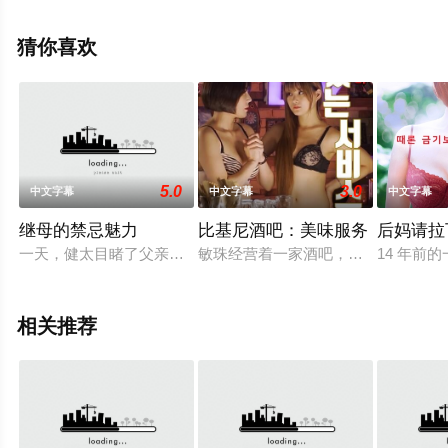
彩演绎的法国电影，手机免费观看高清无删减完整版电影
大全就上星空影视，更多相关信息可移步至豆瓣电影、电
猜你喜欢
视猫或剧情网等平台了解。
5.0
3.0
中文字幕
中文字幕
中文字幕
继母的禁忌魅力
比基尼酒吧：美味服务
后妈请拉
一天，健太目睹了父亲与继母由美子发生性关系。一直暗恋由美
敏珠经营着一家酒吧，但生意太差，
14 年前
相关推荐