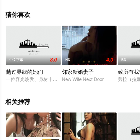
版电影大全就上星空影视，更多相关信息可移步至豆瓣电
影、电视猫或剧情网等平台了解。
猜你喜欢
8.0
4.0
中文字幕
HD
BD
越过界线的她们
邻家新婚妻子
致所有我
一位容光焕发、身材丰满的已婚女子，42岁，结婚十余年，依
New Wife Next Door
劳拉（拉娜
相关推荐