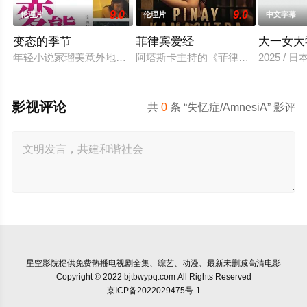
9.0
9.0
伦理片
伦理片
中文字幕
变态的季节
菲律宾爱经
大一女大
年轻小说家瑠美意外地与大学好友升重逢。当瑠美得知升因妻子不
阿塔斯卡主持的《菲律宾爱经》强势
2025 / 
影视评论
共
0
条 “失忆症/AmnesiA” 影评
星空影院
提供免费热播电视剧全集、综艺、动漫、最新未删减高清电影
Copyright © 2022 bjtbwypq.com All Rights Reserved
京ICP备2022029475号-1