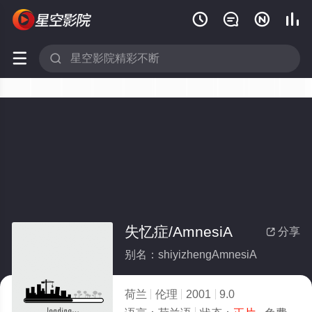






失忆症/AmnesiA
分享

别名：shiyizhengAmnesiA
荷兰
伦理
2001
9.0