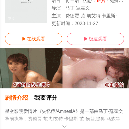
语言：
荷兰语
状态：
正片
- 免费在线观看
导演：
马丁·寇霍文
主演：
费德贾·范·胡艾特,卡里斯·范·侯登,提奥·马森
正片
更新时间：
2023-11-27
在线观看
极速观看


剧情介绍
我要评分
星空影院爱情片《失忆症/AmnesiA》是一部由马丁·寇霍文
导演执导，费德贾·范·胡艾特,卡里斯·范·侯登,提奥·马森等
演员精彩演绎的荷兰电影，手机免费观看高清无删减完整
