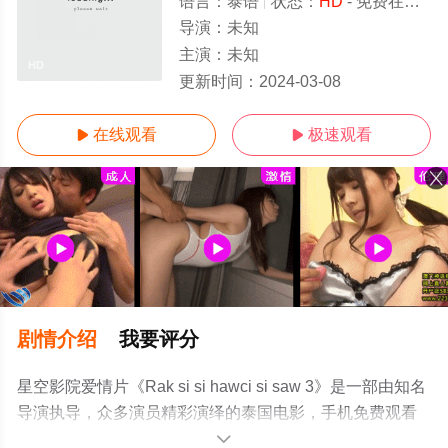
语言：
泰语
状态：
HD
- 免费在线观看
导演：
未知
主演：
未知
HD
更新时间：
2024-03-08
在线观看
极速观看


剧情介绍
我要评分
星空影院爱情片《Rak si si hawci si saw 3》是一部由知名
导演执导，众多演员精彩演绎的泰国电影，手机免费观看
高清无删减完整版电影大全就上星空影视，更多相关信息
