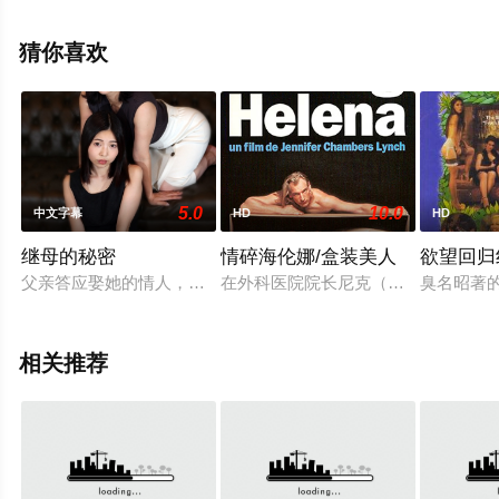
可移步至豆瓣电影、电视猫或剧情网等平台了解。
猜你喜欢
5.0
10.0
中文字幕
HD
HD
继母的秘密
情碎海伦娜/盒装美人
欲望回归
父亲答应娶她的情人，但继母却不肯接受女儿的同意。七海与相
在外科医院院长尼克（朱利安·山德斯 Jul
臭名昭著
相关推荐