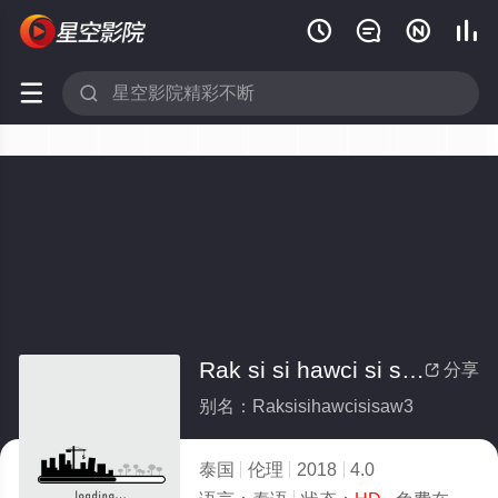






Rak si si hawci si saw 3
分享

别名：Raksisihawcisisaw3
泰国
伦理
2018
4.0