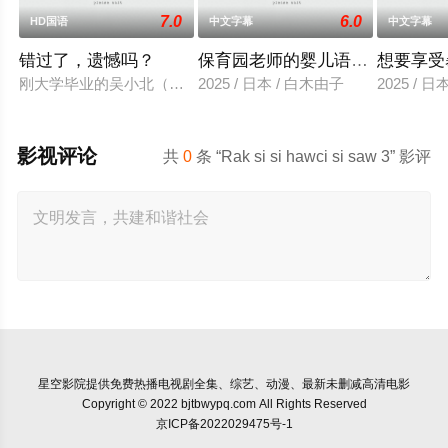
7.0
6.0
HD国语
中文字幕
中文字幕
错过了，遗憾吗？
保育园老师的婴儿语让人超兴奋
想要享受
刚大学毕业的吴小北（庄达菲 饰）被初恋男友李天昊（周澄奧 
2025 / 日本 / 白木由子
2025 / 
影视评论
共
0
条 “Rak si si hawci si saw 3” 影评
星空影院
提供免费热播电视剧全集、综艺、动漫、最新未删减高清电影
Copyright © 2022 bjtbwypq.com All Rights Reserved
京ICP备2022029475号-1