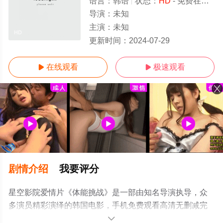
语言：
韩语
状态：
HD
- 免费在线观看
导演：
未知
主演：
未知
HD
更新时间：
2024-07-29
在线观看
极速观看


剧情介绍
我要评分
星空影院爱情片《体能挑战》是一部由知名导演执导，众
多演员精彩演绎的韩国电影，手机免费观看高清无删减完
整版电影大全就上星空影视，更多相关信息可移步至豆瓣
