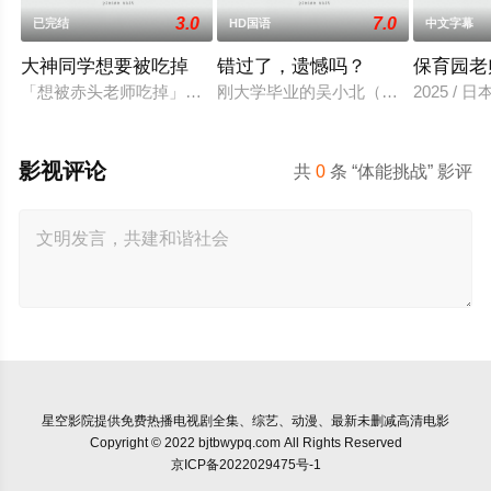
3.0
7.0
已完结
HD国语
中文字幕
大神同学想要被吃掉
错过了，遗憾吗？
保育园老
「想被赤头老师吃掉」被大街小巷中传闻的「抢夺短裙大叔」抢
刚大学毕业的吴小北（庄达菲 饰）被
2025 / 
影视评论
共
0
条 “体能挑战” 影评
星空影院
提供免费热播电视剧全集、综艺、动漫、最新未删减高清电影
Copyright © 2022 bjtbwypq.com All Rights Reserved
京ICP备2022029475号-1