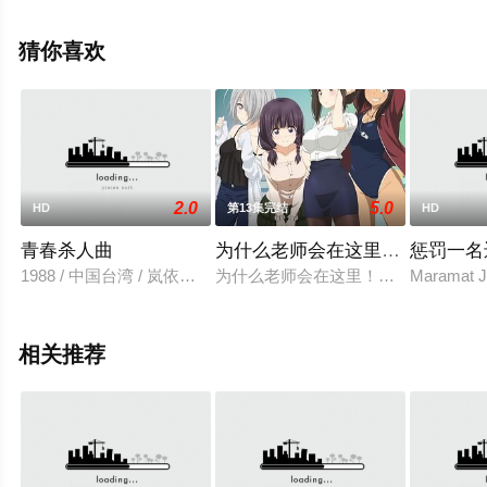
电影、电视猫或剧情网等平台了解。
猜你喜欢
2.0
5.0
HD
第13集完结
HD
青春杀人曲
为什么老师会在这里！？
惩罚一名
1988 / 中国台湾 / 岚依风,卿爱华,史仲田,曲惠德
为什么老师会在这里！？漫画 ，令人
Maramat Jo
相关推荐