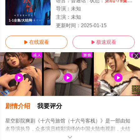
语言：
普通话
状态：
第61-79集完结
导演：
未知
主演：
未知
1-1全集/大结局
更新时间：
2025-01-15
在线观看
极速观看


剧情介绍
我要评分
星空影院爽剧《十六号旅馆（十六号客栈）》是一部由知
名导演执导，众多演员精彩演绎的中国大陆电视剧，大结
局剧情已揭晓（1-1全集），手机免费观看高清无删减完整
