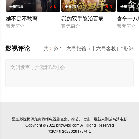
7.0
8.0
全集完结
全集完结
全集完结
她不是不敢离
我的双手能治百病
含辛十八
暂无简介
暂无简介
暂无简介
影视评论
共
0
条 “十六号旅馆（十六号客栈）” 影评
星空影院
提供免费热播电视剧全集、综艺、动漫、最新未删减高清电影
Copyright © 2022 bjtbwypq.com All Rights Reserved
京ICP备2022029475号-1