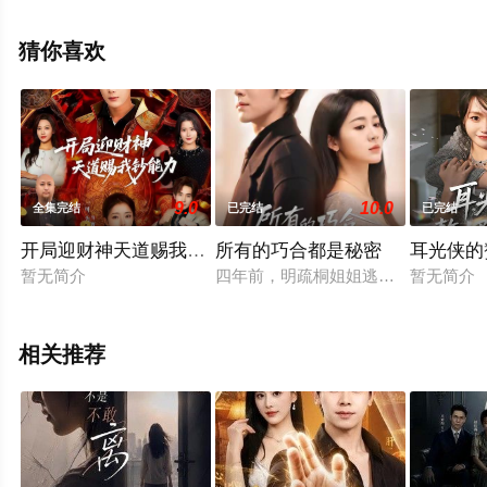
版电视剧全集就上星空影视，更多相关信息可移步至豆瓣
电视剧、电视猫或剧情网等平台了解。
猜你喜欢
9.0
10.0
全集完结
已完结
已完结
开局迎财神天道赐我钞能力
所有的巧合都是秘密
耳光侠的
暂无简介
四年前，明疏桐姐姐逃婚，明疏桐被
暂无简介
相关推荐