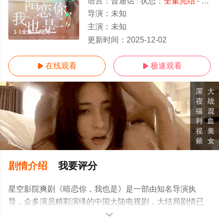
语言：
普通话
状态：
全集完结
- 免费在线观看
导演：
未知
主演：
未知
1-1全集/大结局
更新时间：
2025-12-02
在线观看
极速观看


剧情介绍
我要评分
星空影院爽剧《暗恋你，我也是》是一部由知名导演执
导，众多演员精彩演绎的中国大陆电视剧，大结局剧情已
揭晓（1-1全集），手机免费观看高清无删减完整版电视剧
