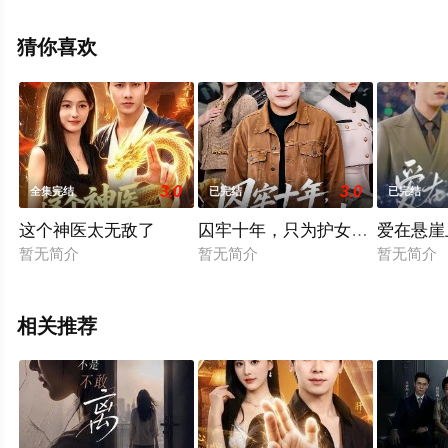
全集就上星空影视，更多相关信息可移步至豆瓣电视剧、
电视猫或剧情网等平台了解。
猜你喜欢
3.0
3.0
全集完结
已完结
已完结
这个神医太无敌了
囚牢十年，只为护女一生
爱在悬崖
暂无简介
暂无简介
暂无简介
相关推荐