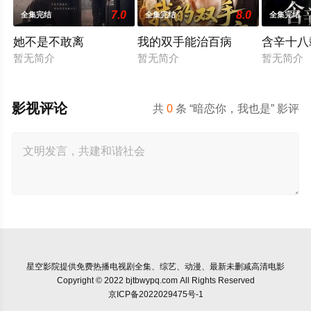
7.0
8.0
全集完结
全集完结
全集完结
她不是不敢离
我的双手能治百病
含辛十八
暂无简介
暂无简介
暂无简介
影视评论
共
0
条 “暗恋你，我也是” 影评
星空影院
提供免费热播电视剧全集、综艺、动漫、最新未删减高清电影
Copyright © 2022 bjtbwypq.com All Rights Reserved
京ICP备2022029475号-1