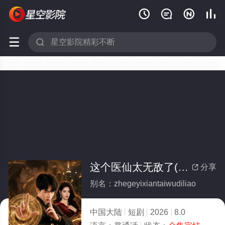






这个医仙太无敌了(全集)
分享

别名：zhegeyixiantaiwudiliao
中国大陆
短剧
2026
8.0