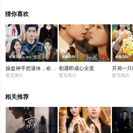
版电视剧全集就上星空影视，更多相关信息可移步至豆瓣
电视剧、电视猫或剧情网等平台了解。
猜你喜欢
1.0
2.0
全集完结
全集完结
全集完结
操盘神手想退休，命犯桃花挡不住
初遇即成心尖宠
开局一只
暂无简介
暂无简介
暂无简介
相关推荐