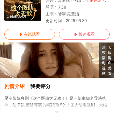
语言：
普通话
状态：
全集完结
- 免费在线观看
导演：
未知
主演：
陆潇祺,董洁
1-1全集/大结局
更新时间：
2026-06-30
在线观看
极速观看


剧情介绍
我要评分
星空影院爽剧《这个医仙太无敌了》是一部由知名导演执
导，陆潇祺,董洁等演员精彩演绎的中国大陆电视剧，大结
局剧情已揭晓（1-1全集），手机免费观看高清无删减完整
