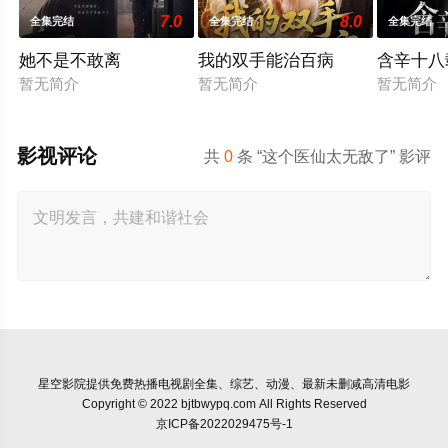
7.0
8.0
全集完结
全集完结
全集完结
她不是不敢离
我的双手能治百病
含辛十八
暂无简介
暂无简介
暂无简介
影视评论
共
0
条 “这个医仙太无敌了” 影评
星空影院
提供免费热播电视剧全集、综艺、动漫、最新未删减高清电影
Copyright © 2022 bjtbwypq.com All Rights Reserved
京ICP备2022029475号-1