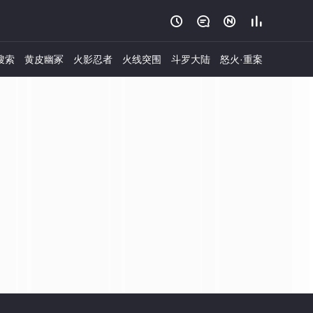




搜索
黄皮幽冢
火影忍者
火线突围
斗罗大陆
怒火·重案