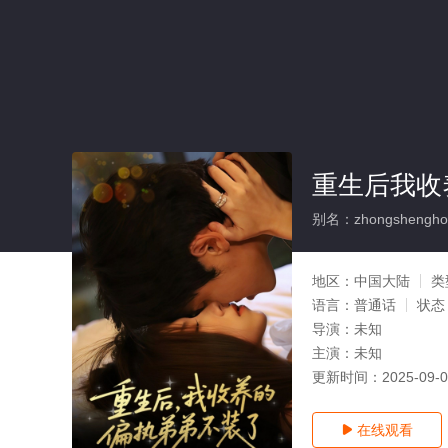
重生后我收
别名：zhongshenghouw
地区：
中国大陆
类
语言：
普通话
状态
导演：
未知
主演：
未知
更新时间：
2025-09-
在线观看
