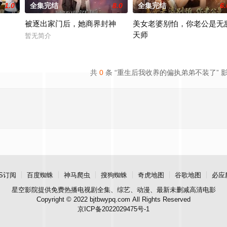
1.0
全集完结
8.0
全集完结
6.
被逐出家门后，她商界封神
美女老婆别怕，你老公是无
天师
暂无简介
暂无简介
共
0
条 “重生后我收养的偏执弟弟不装了” 
S订阅
百度蜘蛛
神马爬虫
搜狗蜘蛛
奇虎地图
谷歌地图
必应
星空影院
提供免费热播电视剧全集、综艺、动漫、最新未删减高清电影
Copyright © 2022 bjtbwypq.com All Rights Reserved
京ICP备2022029475号-1