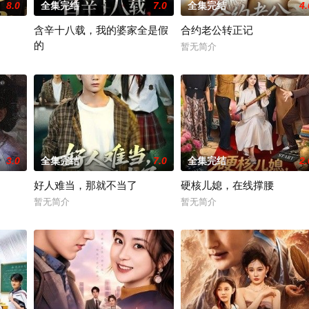
8.0
全集完结
7.0
全集完结
4.
含辛十八载，我的婆家全是假
合约老公转正记
的
暂无简介
暂无简介
3.0
全集完结
7.0
全集完结
2.
好人难当，那就不当了
硬核儿媳，在线撑腰
暂无简介
暂无简介