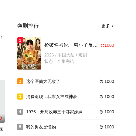
爽剧排行
更多

1-
1
。
捡破烂被讹，穷小子反手捡漏古董
1000

2026 / 中国大陆 / 短剧
状态：全集完结
这个医仙太无敌了
1000
2

消费返现，我靠女神成神豪
1000
3

1976，开局收养三个邻家妹妹
1000
4

0
我的男友是怪物
1000
5

靓