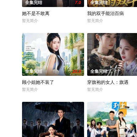
全集完结
7.0
全集完结
她不是不敢离
我的双手能治百病
暂无简介
暂无简介
全集完结
10.0
全集完结
顾小姐她不装了
穿旗袍的女人：旗遇
暂无简介
暂无简介