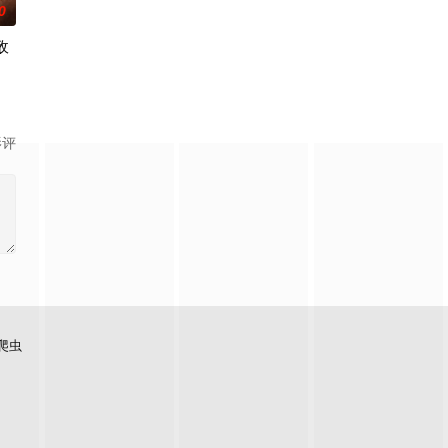
0
敌
影评
爬虫