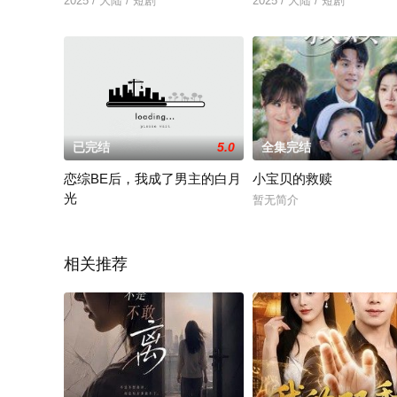
2025 / 大陆 / 短剧
2025 / 大陆 / 短剧
已完结
5.0
全集完结
恋综BE后，我成了男主的白月
小宝贝的救赎
光
暂无简介
2025 / 大陆 / 短剧
相关推荐