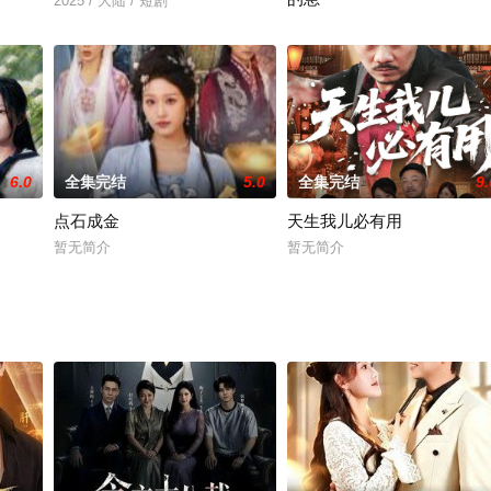
2025 / 大陆 / 短剧
2025 / 大陆 / 短剧
6.0
全集完结
5.0
全集完结
9.
点石成金
天生我儿必有用
暂无简介
暂无简介