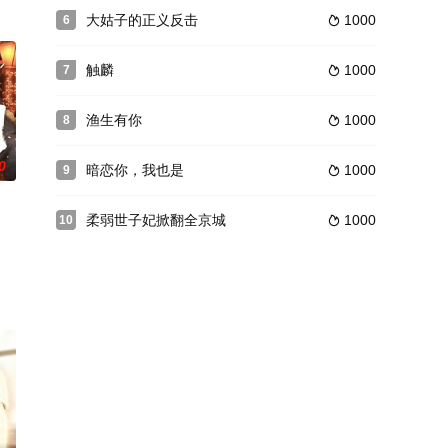
大姑子的正义反击
1000
6

触麟
1000
7

渔生有你
1000
8

0
暗恋你，我也是
1000
9

柔弱世子妃掀翻全京城
1000
10
