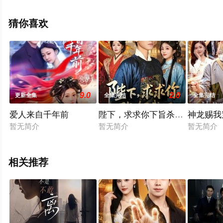
视剧全集就上星空影视，更多相关信息可移步至豆瓣电视
剧、电视猫或剧情网等平台了解。
猜你喜欢
9.0
2.0
更新全集
全集完结
全集完结
爱人来自千年前
陛下，求求你下旨杀了我吧
神龙赐我
暂无简介
暂无简介
暂无简介
相关推荐