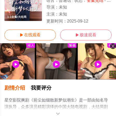
语言：
普通话
状态：
全集完结
- 免费在线观看
导演：
未知
主演：
未知
1-1全集/大结局
更新时间：
2025-09-12
在线观看
极速观看


剧情介绍
我要评分
星空影院爽剧《前尘如烟散新梦似潮生》是一部由知名导
演执导，众多演员精彩演绎的中国大陆电视剧，大结局剧
情已揭晓（1-1全集），手机免费观看高清无删减完整版电
