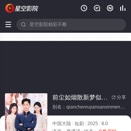






前尘如烟散新梦似潮生(全集)
分享

别名：qianchenruyansanxinmengsichaosheng
中国大陆
短剧
2025
8.0