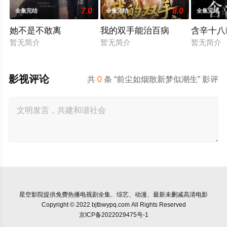
7.0
8.0
全集完结
全集完结
全集完结
她不是不敢离
我的双手能治百病
含辛十八
暂无简介
暂无简介
暂无简介
影视评论
共
0
条 “前尘如烟散新梦似潮生” 影评
星空影院
提供免费热播电视剧全集、综艺、动漫、最新未删减高清电影
Copyright © 2022 bjtbwypq.com All Rights Reserved
京ICP备2022029475号-1