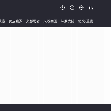




搜索
黄皮幽冢
火影忍者
火线突围
斗罗大陆
怒火·重案