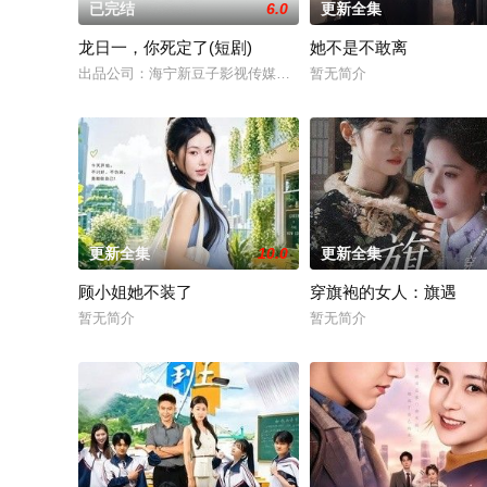
已完结
6.0
更新全集
龙日一，你死定了(短剧)
她不是不敢离
出品公司：海宁新豆子影视传媒有限公司、北京九和龙胜文化传媒
暂无简介
更新全集
10.0
更新全集
顾小姐她不装了
穿旗袍的女人：旗遇
暂无简介
暂无简介