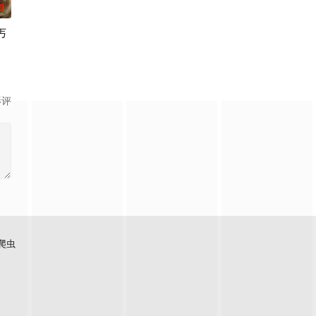
0
丐
影评
爬虫