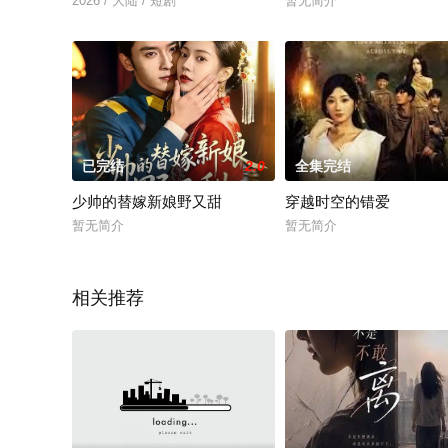
2026 / 大陆 / 短剧
暂无简介
已完结
2.0
全集完结
少帅的替嫁新娘野又甜
穿越时空的错爱
暂无简介
暂无简介
相关推荐