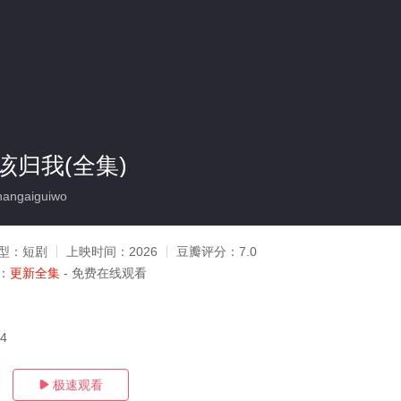
该归我(全集)
angaiguiwo
型：
短剧
上映时间：
2026
豆瓣评分：
7.0
：
更新全集
- 免费在线观看
04
极速观看
