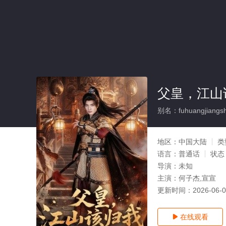
父皇，江山
别名：fuhuangjiangsh
地区：
中国大陆
类
语言：
普通话
状态
导演：
未知
主演：
何子杰,宣宣
更新时间：
2026-06-
在线观看
