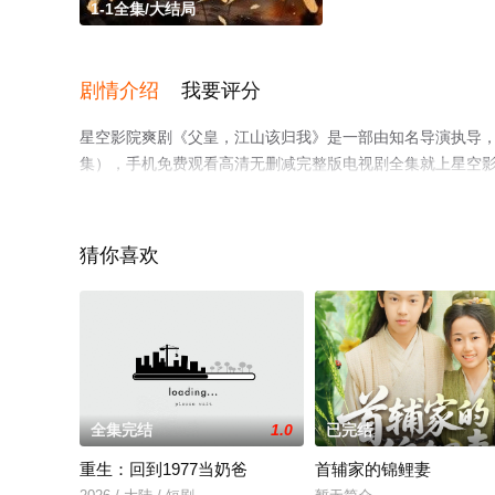
1-1全集/大结局
剧情介绍
我要评分
星空影院爽剧《父皇，江山该归我》是一部由知名导演执导，
集），手机免费观看高清无删减完整版电视剧全集就上星空
猜你喜欢
全集完结
1.0
已完结
重生：回到1977当奶爸
首辅家的锦鲤妻