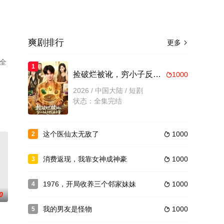
爽剧排行
更多

全
1
捡破烂被讹，穷小子反手捡漏古董
1000

2026 / 中国大陆 / 短剧
状态：全集完结
这个医仙太无敌了
1000
2

消费返现，我靠女神成神豪
1000
3

1976，开局收养三个邻家妹妹
1000
4

0
我的男友是怪物
1000
5
