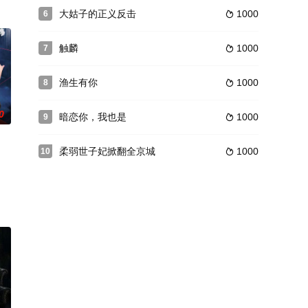
大姑子的正义反击
1000
6

触麟
1000
7

渔生有你
1000
8

0
暗恋你，我也是
1000
9

柔弱世子妃掀翻全京城
1000
10
