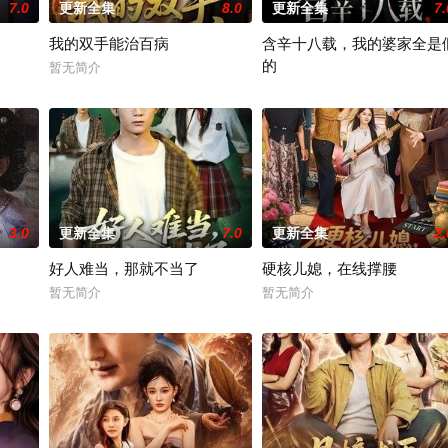
7.0
更新全集
8.0
更新全集
7.
我的双手能治百病
含辛十八载，我的婆家全是
的
有限公司开机时间：2026年3月底联含出品人：林涛、张志远、马朝思远总制
暂无简介
暂无简介
3.0
更新全集
7.0
更新全集
2.
好人难当，那就不当了
硬核儿媳，在线撑腰
暂无简介
暂无简介