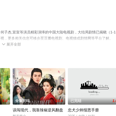
何子杰,宣宣等演员精彩演绎的中国大陆电视剧，大结局剧情已揭晓（1-1
影视，更多相关信息可移步至豆瓣电视剧、电视猫或剧情网等平台了解。
展开全部

9.0
全集完结
10.0
已完结
1.
误闯现代，我靠辣椒逆风翻盘
忠犬少帅报恩手册