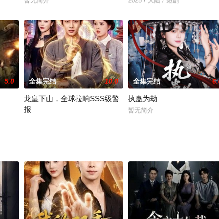
暂无简介
2025 / 大陆 / 短剧
5.0
全集完结
10.0
全集完结
6.
龙皇下山，全球拉响SSS级警
执蛊为劫
报
暂无简介
暂无简介