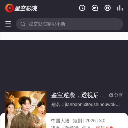






鉴宝逆袭，透视后我靠捡漏赢麻了(全集)
分享

别名：jianbaonixitoushihouwokaojianlouyingmaliao
中国大陆
短剧
2026
3.0