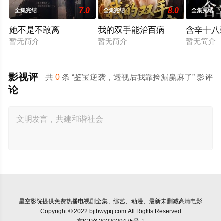
7.0
8.0
全集完结
全集完结
全集完结
她不是不敢离
我的双手能治百病
含辛十八
暂无简介
暂无简介
暂无简介
影视评
共
0
条 “鉴宝逆袭，透视后我靠捡漏赢麻了” 影评
论
星空影院
提供免费热播电视剧全集、综艺、动漫、最新未删减高清电影
Copyright © 2022 bjtbwypq.com All Rights Reserved
京ICP备2022029475号-1