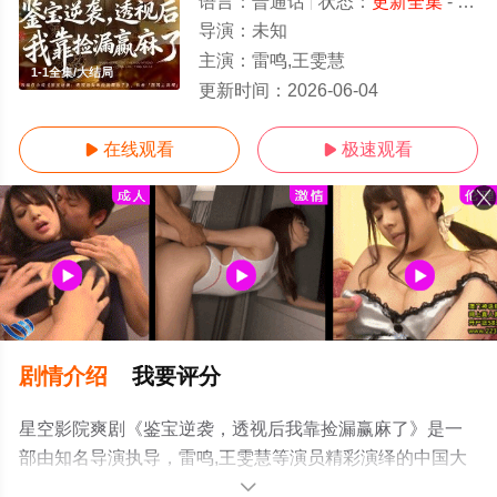
语言：
普通话
状态：
更新全集
- 免费在线观看
导演：
未知
主演：
雷鸣,王雯慧
1-1全集/大结局
更新时间：
2026-06-04
在线观看
极速观看


剧情介绍
我要评分
星空影院爽剧《鉴宝逆袭，透视后我靠捡漏赢麻了》是一
部由知名导演执导，雷鸣,王雯慧等演员精彩演绎的中国大
陆电视剧，大结局剧情已揭晓（1-1全集），手机免费观看
