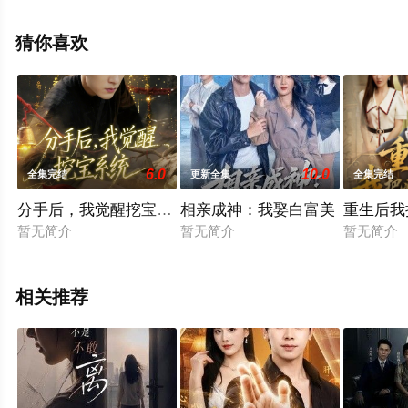
高清无删减完整版电视剧全集就上星空影视，更多相关信
息可移步至豆瓣电视剧、电视猫或剧情网等平台了解。
猜你喜欢
6.0
10.0
全集完结
更新全集
全集完结
分手后，我觉醒挖宝系统
相亲成神：我娶白富美
重生后我
暂无简介
暂无简介
暂无简介
相关推荐