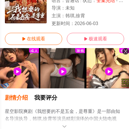
语言：
普通话
状态：
全集完结
- 免费在线观看
导演：
未知
主演：
韩琪,徐霄
1-1全集/大结局
更新时间：
2026-06-03
在线观看
极速观看


剧情介绍
我要评分
星空影院爽剧《我想要的不是五金，是尊重》是一部由知
名导演执导，韩琪,徐霄等演员精彩演绎的中国大陆电视
剧，大结局剧情已揭晓（1-1全集），手机免费观看高清无
