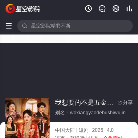






我想要的不是五金，是尊重(全集)
分享

别名：woxiangyaodebushiwujinshizunzhong
中国大陆
短剧
2026
4.0