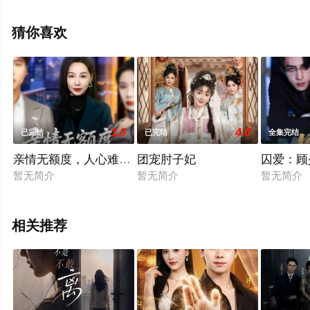
删减完整版电视剧全集就上星空影视，更多相关信息可移
步至豆瓣电视剧、电视猫或剧情网等平台了解。
猜你喜欢
1.0
4.0
已完结
已完结
全集完结
亲情无额度，人心难丈量
团宠肘子妃
囚爱：顾
暂无简介
暂无简介
暂无简介
相关推荐