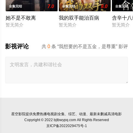
7.0
8.0
全集完结
全集完结
全集完结
她不是不敢离
我的双手能治百病
含辛十八
暂无简介
暂无简介
暂无简介
影视评论
共
0
条 “我想要的不是五金，是尊重” 影评
星空影院
提供免费热播电视剧全集、综艺、动漫、最新未删减高清电影
Copyright © 2022 bjtbwypq.com All Rights Reserved
京ICP备2022029475号-1