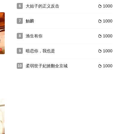
大姑子的正义反击
1000
6

触麟
1000
7

渔生有你
1000
8

0
暗恋你，我也是
1000
9

柔弱世子妃掀翻全京城
1000
10
