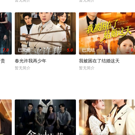
暂无简介
暂无简介
7.0
已完结
5.0
已完结
8.
新贵
春光许我再少年
我被困在了结婚这天
暂无简介
暂无简介