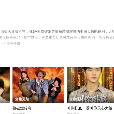
由知名导演执导，孙乾钊,苟钰浠等演员精彩演绎的中国大陆电视剧，大
版电视剧全集就上星空影视，更多相关信息可移步至豆瓣电视剧、电视猫或
展开全部

5.0
全集完结
1.0
全集完结
4.
捡破烂传奇
叫你卧底，没叫你关心大嫂