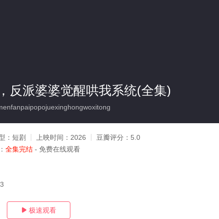
，反派婆婆觉醒哄我系统(全集)
nfanpaipopojuexinghongwoxitong
型：
短剧
上映时间：
2026
豆瓣评分：
5.0
：
全集完结
- 免费在线观看
03
极速观看
