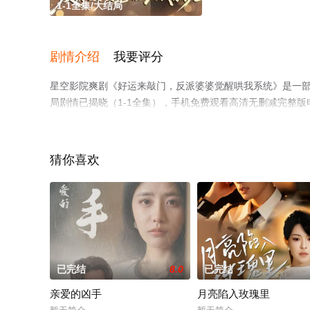
1-1全集/大结局
剧情介绍
我要评分
星空影院爽剧《好运来敲门，反派婆婆觉醒哄我系统》是一部
局剧情已揭晓（1-1全集），手机免费观看高清无删减完整
情网等平台了解。
猜你喜欢
已完结
8.0
已完结
亲爱的凶手
月亮陷入玫瑰里