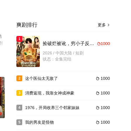
爽剧排行
更多

结
1
剧
捡破烂被讹，穷小子反手捡漏古董
1000

2026 / 中国大陆 / 短剧
状态：全集完结
这个医仙太无敌了
1000
2

消费返现，我靠女神成神豪
1000
3

1976，开局收养三个邻家妹妹
1000
4

0
我的男友是怪物
1000
5
