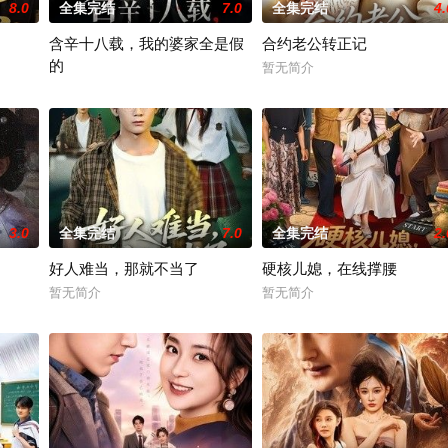
8.0
全集完结
7.0
全集完结
4.
含辛十八载，我的婆家全是假
合约老公转正记
的
暂无简介
暂无简介
3.0
全集完结
7.0
全集完结
2.
好人难当，那就不当了
硬核儿媳，在线撑腰
暂无简介
暂无简介