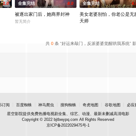
1.0
全集完结
8.0
全集完结
6.
被逐出家门后，她商界封神
美女老婆别怕，你老公是无
天师
暂无简介
暂无简介
共
0
条 “好运来敲门，反派婆婆觉醒哄我系统” 
S订阅
百度蜘蛛
神马爬虫
搜狗蜘蛛
奇虎地图
谷歌地图
必应
星空影院
提供免费热播电视剧全集、综艺、动漫、最新未删减高清电影
Copyright © 2022 bjtbwypq.com All Rights Reserved
京ICP备2022029475号-1