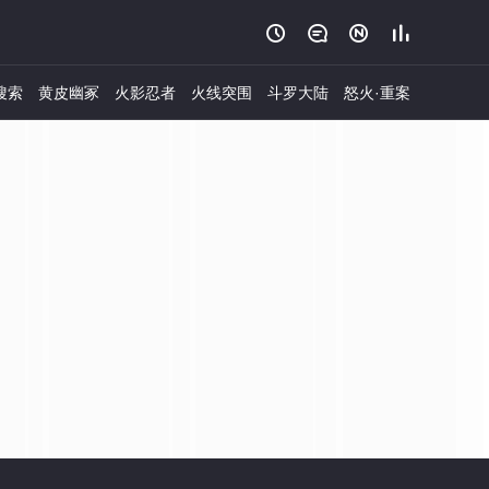




搜索
黄皮幽冢
火影忍者
火线突围
斗罗大陆
怒火·重案