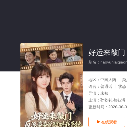
好运来敲门
别名：haoyunlaiqiaome
地区：
中国大陆
类
语言：
普通话
状态
导演：
未知
主演：
孙乾钊,苟钰浠
更新时间：
2026-06-
在线观看
