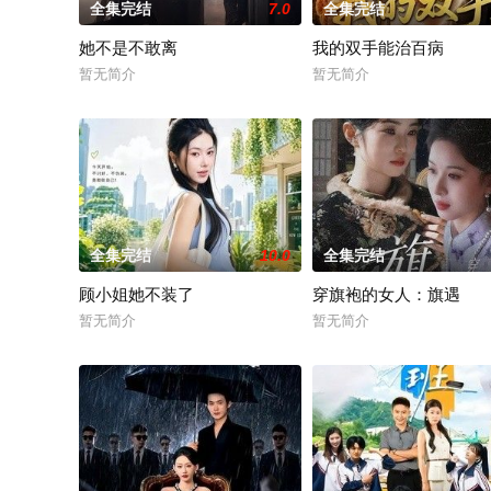
全集完结
7.0
全集完结
她不是不敢离
我的双手能治百病
暂无简介
暂无简介
全集完结
10.0
全集完结
顾小姐她不装了
穿旗袍的女人：旗遇
暂无简介
暂无简介