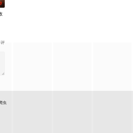
0
敌
影评
爬虫