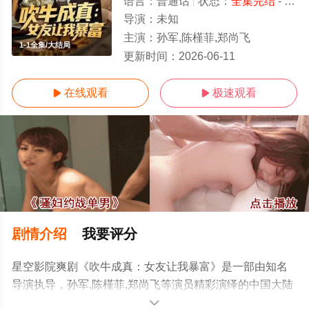
语言：
普通话
状态：
全集完结
- 免费在线观看
导演：
未知
主演：
孙军,陈槿菲,郑尚飞
1-1全集/大结局
更新时间：
2026-06-11
在线观看
极速观看


剧情介绍
我要评分
星空影院爽剧《吹牛成真：女友让我暴富》是一部由知名
导演执导，孙军,陈槿菲,郑尚飞等演员精彩演绎的中国大陆
电视剧，大结局剧情已揭晓（1-1全集），手机免费观看高
