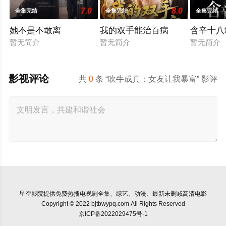
7.0
8.0
全集完结
全集完结
全集完结
她不是不敢离
我的双手能治百病
含辛十八
暂无简介
暂无简介
暂无简介
影视评论
共
0
条 “吹牛成真：女友让我暴富” 影评
星空影院
提供免费热播电视剧全集、综艺、动漫、最新未删减高清电影
Copyright © 2022 bjtbwypq.com All Rights Reserved
京ICP备2022029475号-1