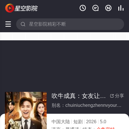






吹牛成真：女友让我暴富(全集)
分享

别名：chuiniuchengzhennvyourangwobaofu
中国大陆
短剧
2026
5.0