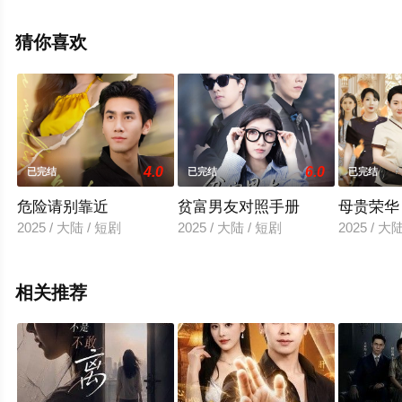
清无删减完整版电视剧全集就上星空影视，更多相关信息
可移步至豆瓣电视剧、电视猫或剧情网等平台了解。
猜你喜欢
4.0
6.0
已完结
已完结
已完结
危险请别靠近
贫富男友对照手册
母贵荣华
2025 / 大陆 / 短剧
2025 / 大陆 / 短剧
2025 / 大
相关推荐