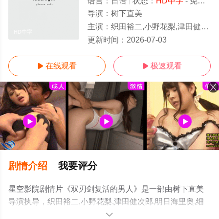
语言：
日语
状态：
HD中字
- 免费在线观看
导演：
树下直美
主演：
织田裕二,小野花梨,津田健次郎,明日海里奥,细田善彦,影山优佳,和久井映见,音尾琢真,光石研
HD中字
更新时间：
2026-07-03
在线观看
极速观看


剧情介绍
我要评分
星空影院剧情片《双刃剑复活的男人》是一部由树下直美
导演执导，织田裕二,小野花梨,津田健次郎,明日海里奥,细
田善彦,影山优佳,和久井映见,音尾琢真,光石研等演员精彩
