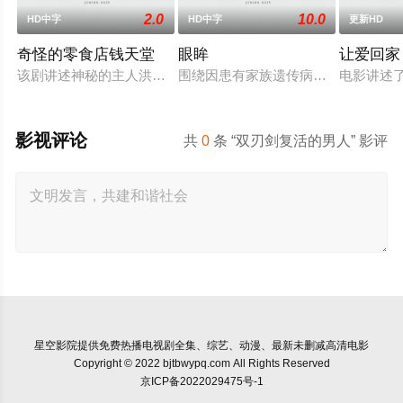
2.0
10.0
HD中字
HD中字
更新HD
奇怪的零食店钱天堂
眼眸
让爱回家
该剧讲述神秘的主人洪子卖能够实现人们愿望的神秘零食，以及
围绕因患有家族遗传病而导致视力逐
电影讲述
影视评论
共
0
条 “双刃剑复活的男人” 影评
星空影院
提供免费热播电视剧全集、综艺、动漫、最新未删减高清电影
Copyright © 2022 bjtbwypq.com All Rights Reserved
京ICP备2022029475号-1