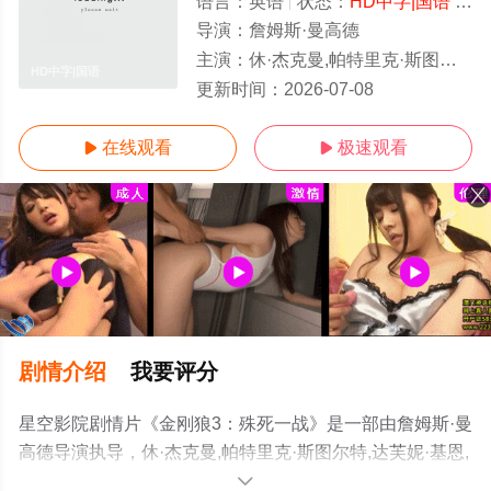
语言：
英语
状态：
HD中字|国语
- 免费在线观看
导演：
詹姆斯·曼高德
主演：
休·杰克曼,帕特里克·斯图尔特,达芙妮·基恩,波伊德·霍布鲁克,斯戴芬·莫昌特,伊丽莎白·罗德里格斯,多丽丝·莫
HD中字|国语
更新时间：
2026-07-08
在线观看
极速观看


剧情介绍
我要评分
星空影院剧情片《金刚狼3：殊死一战》是一部由詹姆斯·曼
高德导演执导，休·杰克曼,帕特里克·斯图尔特,达芙妮·基恩,
波伊德·霍布鲁克,斯戴芬·莫昌特,伊丽莎白·罗德里格斯,多丽
