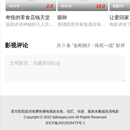
2.0
10.0
HD中字
HD中字
更新HD
奇怪的零食店钱天堂
眼眸
让爱回家
该剧讲述神秘的主人洪子卖能够实现人们愿望的神秘零食，以及
围绕因患有家族遗传病而导致视力逐
电影讲述
影视评论
共
0
条 “金刚狼3：殊死一战” 影评
星空影院
提供免费热播电视剧全集、综艺、动漫、最新未删减高清电影
Copyright © 2022 bjtbwypq.com All Rights Reserved
京ICP备2022029475号-1