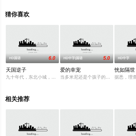
丝·莫尔加多,理查德·E·格兰特,玛丽·佩顿等演员精彩演绎的
美国电影，手机免费观看高清无删减完整版电影大全就上
猜你喜欢
星空影视，更多相关信息可移步至豆瓣电影、电视猫或剧
情网等平台了解。
6.0
5.0
HD国语
HD中字|国语
HD中字
天国逆子
爱的幸宠
恍如隔世
九十年代，东北小城，年轻工人关键（庹宗华 饰）到公安局检举
当多米尼还是个孩子的时候，他亲眼
据悉，理
相关推荐