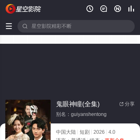






鬼眼神瞳(全集)
分享

别名：guiyanshentong
中国大陆
短剧
2026
4.0