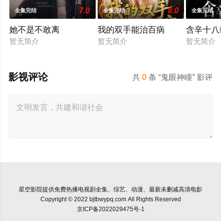
7.0
8.0
全集完结
全集完结
全集完结
她不是不敢离
我的双手能治百病
含辛十八
暂无简介
暂无简介
暂无简介
影视评论
共
0
条 “鬼眼神瞳” 影评
星空影院
提供免费热播电视剧全集、综艺、动漫、最新未删减高清电影
Copyright © 2022 bjtbwypq.com All Rights Reserved
京ICP备2022029475号-1