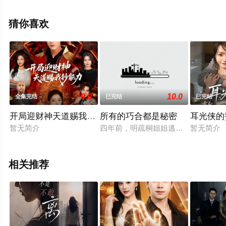
全集就上星空影视，更多相关信息可移步至豆瓣电视剧、
电视猫或剧情网等平台了解。
猜你喜欢
9.0
10.0
全集完结
已完结
已完结
开局迎财神天道赐我钞能力
所有的巧合都是秘密
耳光侠的
暂无简介
四年前，明疏桐姐姐逃婚，明疏桐被
暂无简介
相关推荐