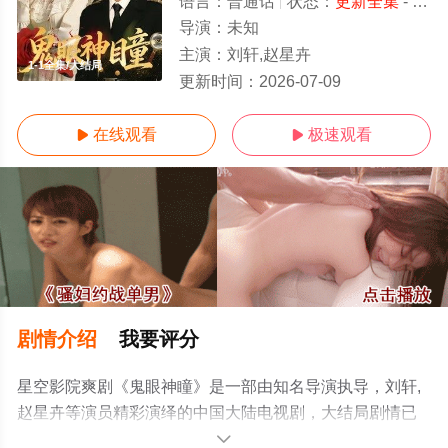
语言：
普通话
状态：
更新全集
- 免费在线观看
导演：
未知
主演：
刘轩,赵星卉
1-1全集/大结局
更新时间：
2026-07-09
在线观看
极速观看


剧情介绍
我要评分
星空影院爽剧《鬼眼神瞳》是一部由知名导演执导，刘轩,
赵星卉等演员精彩演绎的中国大陆电视剧，大结局剧情已
揭晓（1-1全集），手机免费观看高清无删减完整版电视剧
