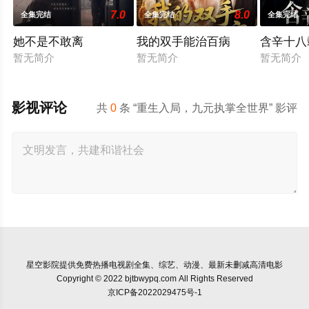
7.0
8.0
全集完结
全集完结
全集完结
她不是不敢离
我的双手能治百病
含辛十八
暂无简介
暂无简介
暂无简介
影视评论
共
0
条 “重生入局，九元执掌全世界” 影评
星空影院
提供免费热播电视剧全集、综艺、动漫、最新未删减高清电影
Copyright © 2022 bjtbwypq.com All Rights Reserved
京ICP备2022029475号-1