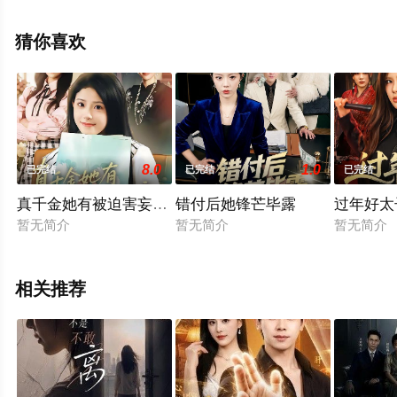
无删减完整版电视剧全集就上星空影视，更多相关信息可
移步至豆瓣电视剧、电视猫或剧情网等平台了解。
猜你喜欢
8.0
1.0
已完结
已完结
已完结
真千金她有被迫害妄想症
错付后她锋芒毕露
过年好太
暂无简介
暂无简介
暂无简介
相关推荐