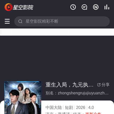






重生入局，九元执掌全世界(全集)
分享

别名：zhongshengrujujiuyuanzhizhangquanshijie
中国大陆
短剧
2026
4.0