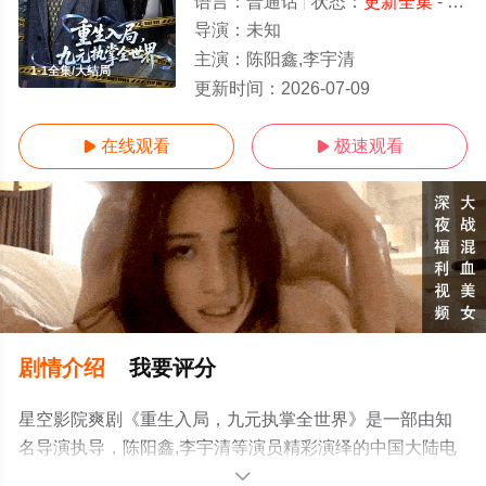
语言：
普通话
状态：
更新全集
- 免费在线观看
导演：
未知
主演：
陈阳鑫,李宇清
1-1全集/大结局
更新时间：
2026-07-09
在线观看
极速观看


剧情介绍
我要评分
星空影院爽剧《重生入局，九元执掌全世界》是一部由知
名导演执导，陈阳鑫,李宇清等演员精彩演绎的中国大陆电
视剧，大结局剧情已揭晓（1-1全集），手机免费观看高清
